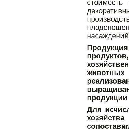
стоимость
декоратив
производс
плодоноше
насаждений)
Продукци
продукто
хозяйств
животных 
реализов
выращивани
продукции 
Для исчис
хозяйств
сопостави