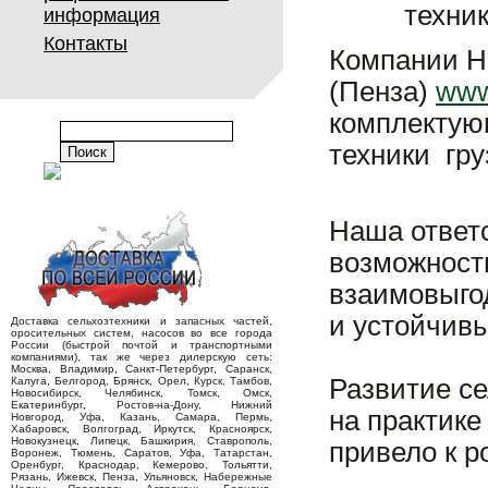
техник
информация
Контакты
Компании Н
(Пенза)
www
комплектую
техники гру
Наша ответс
возможность
взаимовыго
и устойчив
Доставка сельхозтехники и запасных частей,
оросительных систем, насосов во все города
России (быстрой почтой и транспортными
компаниями), так же через дилерскую сеть:
Москва, Владимир, Санкт-Петербург, Саранск,
Развитие с
Калуга, Белгород, Брянск, Орел, Курск, Тамбов,
Новосибирск, Челябинск, Томск, Омск,
Екатеринбург, Ростов-на-Дону, Нижний
на практике
Новгород, Уфа, Казань, Самара, Пермь,
Хабаровск, Волгоград, Иркутск, Красноярск,
Новокузнецк, Липецк, Башкирия, Ставрополь,
привело к р
Воронеж, Тюмень, Саратов, Уфа, Татарстан,
Оренбург, Краснодар, Кемерово, Тольятти,
Рязань, Ижевск, Пенза, Ульяновск, Набережные