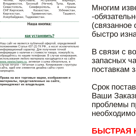
Челны, Ярославль, Астрахань, Барнаул,
Владивосток, Грозный (Чечня), Тула, Крым,
Многим изв
Севастополь, Симферополь, в страны
СНГ:Киргизия, Казахстан, Узбекистан,
Киргизстан, Туркменистан, Ташкент,
-обязательн
Азербайджан, Таджикистан.
(связанное 
Наша кнопка:
быстро изн
как установить?
Наш сайт не является публичной офертой, определяемой
положениями Статьи 437 (2) ГК РФ., а носит исключительно
В связи с 
информационный характер. Для получения точной
информации о наличии и стоимости товара, пожалуйста,
обращайтесь по нашим телефонам. В случае копирования,
запасных ч
использования любого материала находящегося на сайте
www.newtechagro.ru
, активная ссылка обязательна, в
случае печати – печатная ссылка. Копирование структуры
поставкам з
сайта, идей или элементов дизайна сайта строго
запрещено.
Права на все торговые марки, изображения и
материалы, представленные на сайте,
принадлежат их владельцам.
Срок постав
Ваши Заказ
проблемы пр
необходимо 
БЫСТРАЯ 