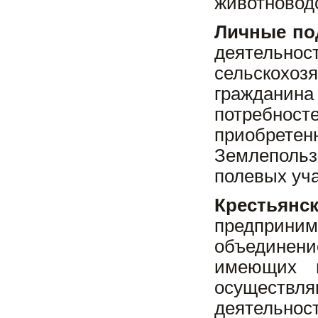
животноводс
Личные по
деятель
сельскохоз
гражданина
потребнос
приобрете
Землепольз
полевых уча
Крестьян
предприни
объединен
имеющих в
осуществл
деятельн