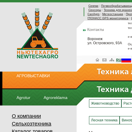
Сеялки
|
Почвообрабатывающа
Сенсоры
|
Техника для хранен
CanAgro
|
Метеостанции
|
Про
ГЛОНАСС GPS мониторинга
|
те
те
e-
Воронеж
ул. Островского, 93А
От
e-
RU
АГРОВЫСТАВКИ
Agrotur
Agroreklama
Животноводство
Раст
О компании
Лесная техника
Виног
Сельхозтехника
Каталог товаров