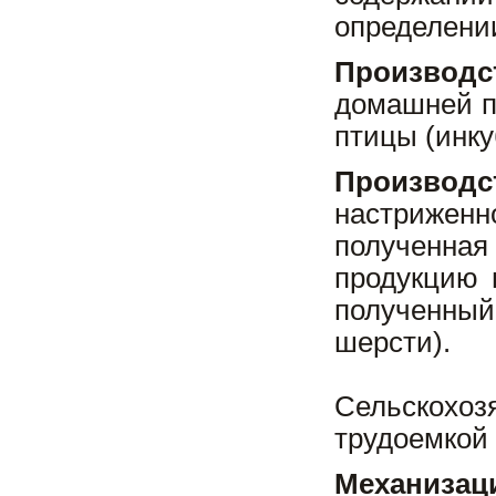
определении
Производс
домашней п
птицы (инку
Производ
настрижен
полученная
продукцию 
полученный 
шерсти).
Сельскохо
трудоемкой
Механиза