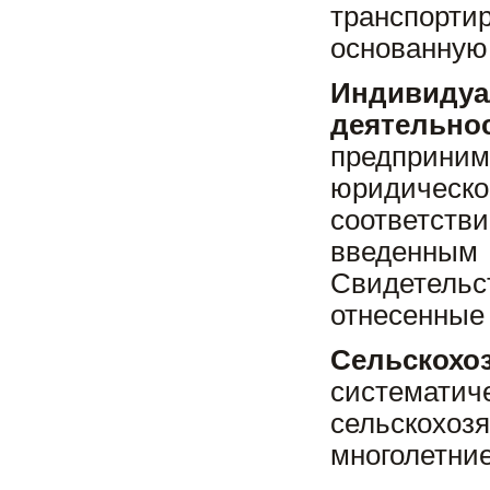
транспорти
основанную 
Индивидуа
деятельно
предприн
юридическо
соответст
введенным
Свидетельс
отнесенные 
Сельскох
система
сельскохоз
многолетние