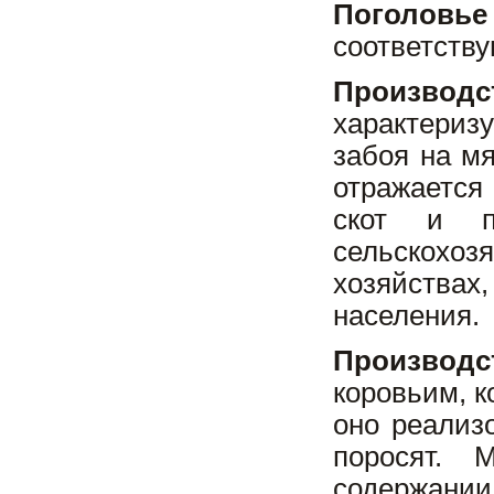
Поголовье
соответству
Производ
характериз
забоя на м
отражается
скот и п
сельскохоз
хозяйствах
населения.
Производ
коровьим, к
оно реализ
поросят. 
содержании