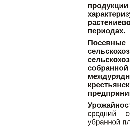
продукции 
характери
растение
периодах.
Посевные
сельско
сельскох
собранной
междурядн
крестьянс
предприним
Урожайн
средний с
убранной п