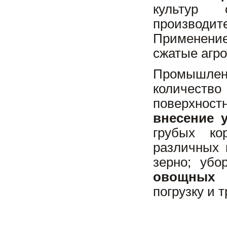
культур 
производи
Применени
сжатые агро
Промышлен
количеств
поверхнос
внесение 
грубых ко
различных 
зерно; убо
овощных 
погрузку и 