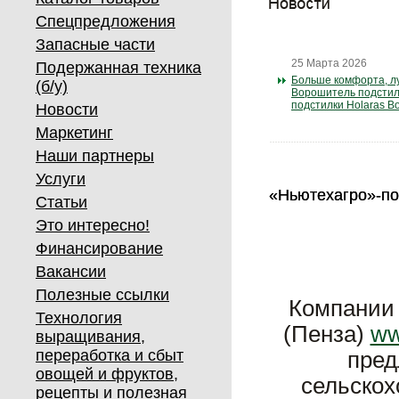
Спецпредложения
Запасные части
25 Марта 2026
Подержанная техника
Больше комфорта, лу
(б/у)
Ворошитель подстилк
подстилки Holaras Bo
Новости
Маркетинг
Наши партнеры
Услуги
«Ньютехагро»-по
«Ньютехагро»-по
Статьи
Это интересно!
Финансирование
Вакансии
Полезные ссылки
Компании
Технология
(Пенза)
ww
выращивания,
переработка и сбыт
пред
овощей и фруктов,
сельскох
рецепты и полезная