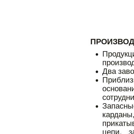
ПРОИЗВО
Продук
произво
Два зав
Приблиз
основан
сотрудни
Запасны
кардан
прикаты
цепи, з