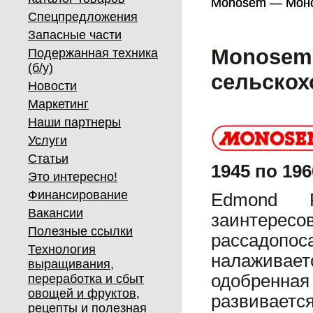
Monosem — Монос
Monosem — Монос
Спецпредложения
Запасные части
Monosem 
Подержанная техника
(б/у)
сельскох
Новости
Маркетинг
Наши партнеры
Услуги
Статьи
1945 по 1
Это интересно!
Финансирование
Edmond R
Вакансии
заинтерес
Полезные ссылки
рассадопо
Технология
налаживае
выращивания,
одобренн
переработка и сбыт
овощей и фруктов,
развивается
рецепты и полезная