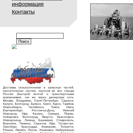
информация
Контакты
Доставка сельхозтехники и запасных частей,
оросительных систем, насосов во все города
России (быстрой почтой и транспортными
компаниями), так же через дилерскую сеть:
Москва, Владимир, Санкт-Петербург, Саранск,
Калуга, Белгород, Брянск, Орел, Курск, Тамбов,
Новосибирск, Челябинск, Томск, Омск,
Екатеринбург, Ростов-на-Дону, Нижний
Новгород, Уфа, Казань, Самара, Пермь,
Хабаровск, Волгоград, Иркутск, Красноярск,
Новокузнецк, Липецк, Башкирия, Ставрополь,
Воронеж, Тюмень, Саратов, Уфа, Татарстан,
Оренбург, Краснодар, Кемерово, Тольятти,
Рязань, Ижевск, Пенза, Ульяновск, Набережные